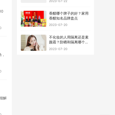
10
香醋哪个牌子的好？家用
香醋知名品牌盘点
2023-07-20
0
不化妆的人用隔离还是素
颜霜？防晒和隔离哪个先
用最好
2023-07-20
动，
0
细解
0