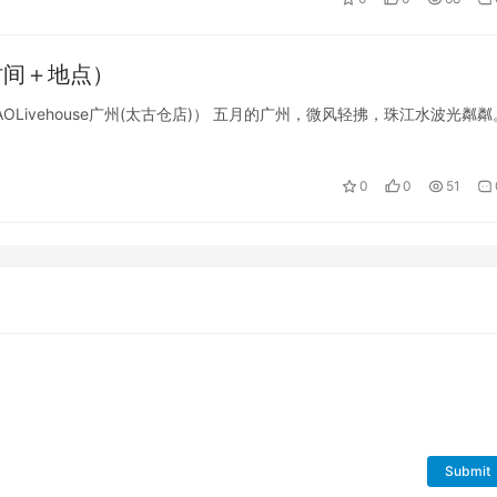
时间＋地点）
AOLivehouse广州(太古仓店)） 五月的广州，微风轻拂，珠江水波光粼
0
0
51
Submit