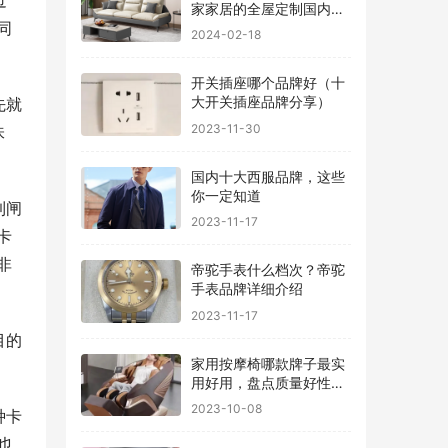
过
家家居的全屋定制国内排
同
行
2024-02-18
开关插座哪个品牌好（十
大开关插座品牌分享）
先就
2023-11-30
味
国内十大西服品牌，这些
你一定知道
到闸
2023-11-17
卡
非
帝驼手表什么档次？帝驼
手表品牌详细介绍
2023-11-17
目的
家用按摩椅哪款牌子最实
用好用，盘点质量好性价
比高的品牌
2023-10-08
种卡
也