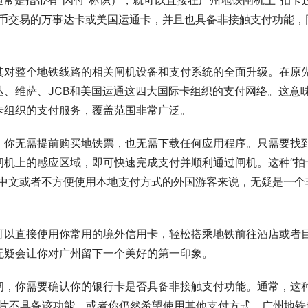
通常是指带有“闪付”标识），就可以直接在广州地铁闸机上“拍卡
民币交易的万事达卡或美国运通卡，并且也具备非接触支付功能，
其对整个地铁线路的相关闸机设备和支付系统的全面升级。在原
、维萨、JCB和美国运通这四大国际卡组织的支付网络。这意
卡组织的支付服务，覆盖范围非常广泛。
。你无需提前购买地铁票，也无需下载任何应用程序。只需要找
闸机上的感应区域，即可快速完成支付并顺利通过闸机。这种“拍
悉中文或者不方便使用本地支付方式的外国游客来说，无疑是一个
可以直接使用你常用的境外信用卡，轻松搭乘地铁前往酒店或者
无疑会让你对广州留下一个美好的第一印象。
闸，你需要确认你的银行卡是否具备非接触支付功能。通常，这
的卡片不具备该功能，或者你仍然希望使用其他支付方式，广州地铁