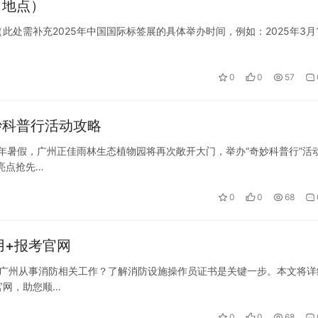
＋地点）
（此处需补充2025年中国国际标签展的具体举办时间，例如：2025年3月
0
0
57
妙科普行活动攻略
5年暑假，广州正佳雨林生态植物园将再次敞开大门，举办“奇妙科普行”活
亮点抢先…
0
0
68
用+报考官网
在广州从事消防相关工作？了解消防设施操作员证书是关键一步。本文将详
官网，助您顺…
0
0
68