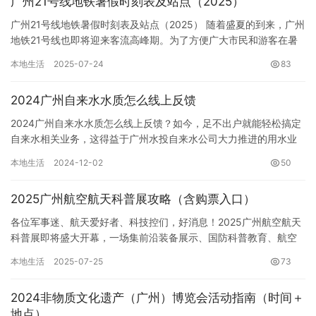
广州21号线地铁暑假时刻表及站点（2025）
广州21号线地铁暑假时刻表及站点（2025） 随着盛夏的到来，广州
地铁21号线也即将迎来客流高峰期。为了方便广大市民和游客在暑
假期间出行，广州地铁公司特别制定了2025年暑假期间的…
本地生活
2025-07-24
83
2024广州自来水水质怎么线上反馈
2024广州自来水水质怎么线上反馈？如今，足不出户就能轻松搞定
自来水相关业务，这得益于广州水投自来水公司大力推进的用水业
务全程网办。无论是水质问题反馈，还是抄表收费疑问，都可以在
本地生活
2024-12-02
50
多…
2025广州航空航天科普展攻略（含购票入口）
各位军事迷、航天爱好者、科技控们，好消息！2025广州航空航天
科普展即将盛大开幕，一场集前沿装备展示、国防科普教育、航空
航天科技、科创体验于一体的综合性展览，绝对让你不虚此行。
本地生活
2025-07-25
73
想…
2024非物质文化遗产（广州）博览会活动指南（时间＋
地点）