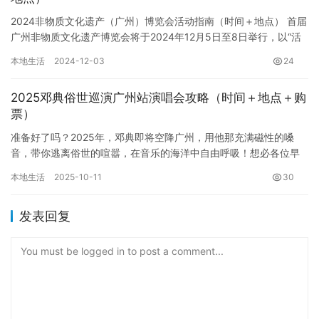
2024非物质文化遗产（广州）博览会活动指南（时间＋地点） 首届
广州非物质文化遗产博览会将于2024年12月5日至8日举行，以“活
态传承创新发展”为主题，在广州盛大开展。展览面积达…
本地生活
2024-12-03
24
2025邓典俗世巡演广州站演唱会攻略（时间＋地点＋购
票）
准备好了吗？2025年，邓典即将空降广州，用他那充满磁性的嗓
音，带你逃离俗世的喧嚣，在音乐的海洋中自由呼吸！想必各位早
就迫不及待了，那么这份详尽的广州站演唱会攻略，绝对能助你一
本地生活
2025-10-11
30
臂之…
发表回复
You must be logged in to post a comment...