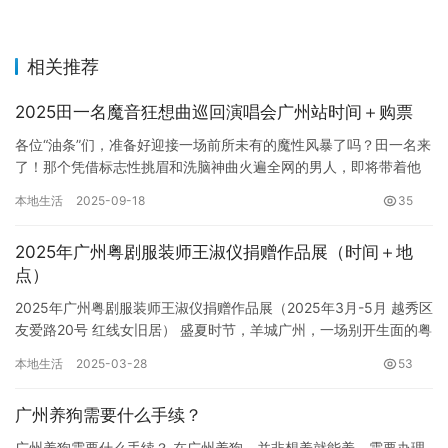
相关推荐
2025田一名魔音狂想曲巡回演唱会广州站时间＋购票
各位“油条”们，准备好迎接一场前所未有的魔性风暴了吗？田一名来
了！那个凭借标志性挑眉和洗脑神曲火遍全网的男人，即将带着他
的“魔音狂想曲”巡回演唱会登陆广州，准备好一起“油”翻全场了…
本地生活
2025-09-18
35
2025年广州粤剧服装师王淑仪捐赠作品展（时间＋地
点）
2025年广州粤剧服装师王淑仪捐赠作品展（2025年3月-5月 越秀区
友爱路20号 红线女旧居） 盛夏时节，羊城广州，一场别开生面的粤
剧艺术盛宴即将拉开帷幕。2025年3月至5月，…
本地生活
2025-03-28
53
广州养狗需要什么手续？
广州养狗需要什么手续？ 在广州养狗，并非想养就能养，需要办理