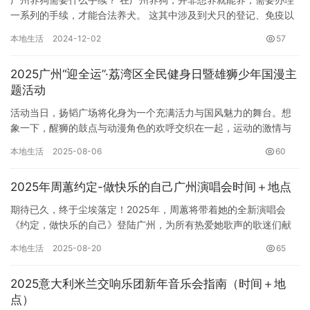
一系列的手续，才能合法养犬。 这其中涉及到犬只的登记、免疫以
及相应的费用缴纳。 整个流程虽然看似繁琐，但只要按照步骤操
本地生活
2024-12-02
57
作…
2025广州“迎全运”·荔湾区全民健身日暨雄狮少年国漫主
题活动
活动当日，扬韬广场将化身为一个充满活力与国风魅力的舞台。想
象一下，醒狮的鼓点与动漫角色的欢呼交织在一起，运动的激情与
国漫的热血相互辉映，这将是一场属于所有年龄段人群的狂欢。 本
本地生活
2025-08-06
60
次活…
2025年周蕙约定-做快乐的自己广州演唱会时间＋地点
期待已久，终于尘埃落定！2025年，周蕙将带着她的全新演唱会
《约定，做快乐的自己》登陆广州，为所有热爱她歌声的歌迷们献
上一场充满回忆与感动的音乐盛宴。这将是一场关于青春、关于成
本地生活
2025-08-20
65
长、…
2025意大利米兰交响乐团新年音乐会指南（时间＋地
点）