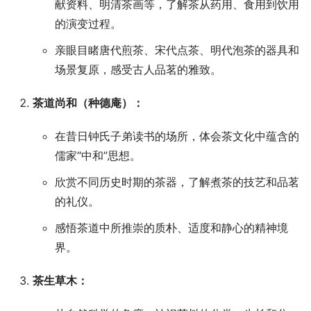
献资料、明清茶画等，了解茶从药用、食用到饮用
的演变过程。
亲眼目睹唐代煎茶、宋代点茶、明代泡茶的器具和
场景复原，感受古人品茗的雅致。
茶道尚和（种德庵）：
在昔日钟氏子弟读书的场所，体会茶文化中蕴含的
儒家“中和”思想。
欣赏不同历史时期的茶器，了解煮茶的技艺和品茗
的礼仪。
感悟茶道中所推崇的质朴、适度和静心的精神境
界。
茶生草木：