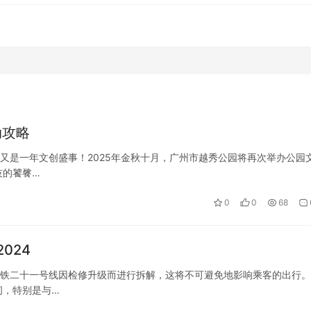
动攻略
，又是一年文创盛事！2025年金秋十月，广州市越秀公园将再次举办公园
技的饕餮…
0
0
68
024
州地铁二十一号线因检修升级而进行拆解，这将不可避免地影响乘客的出行
间，特别是与…