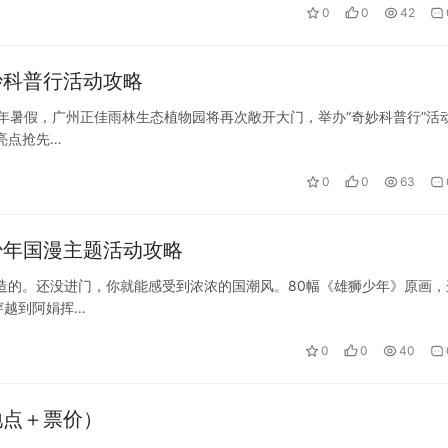
0
0
42
妙科普行活动攻略
5年暑假，广州正佳雨林生态植物园将再次敞开大门，举办“奇妙科普行”活
亮点抢先…
0
0
63
少年国漫主题活动攻略
造的。还没进门，你就能感受到浓浓的国潮风。80幅《雄狮少年》原画，
穿越到阿娟挥…
0
0
40
地点＋票价）