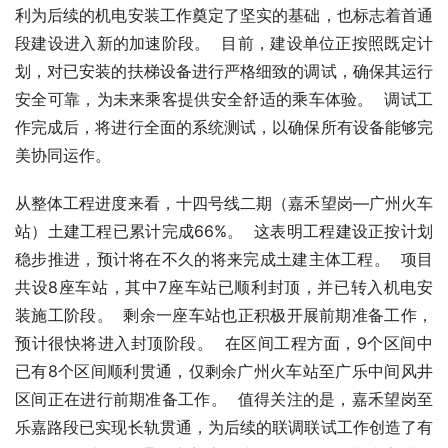
利为后续的机电安装工作奠定了坚实的基础，也标志着首通
段建设进入新的加速阶段。  目前，建设单位正按照既定计
划，对已安装的扶梯设备进行严格细致的调试，确保其运行
安全可靠，为未来乘客提供安全舒适的乘车体验。  调试工
作完成后，将进行全面的系统测试，以确保所有设备能够完
美协同运作。
从整体工程进度来看，十四号线二期（嘉禾望岗—广州火车
站）土建工程已累计完成66%。  这表明工程建设正按计划
稳步推进，预计将在不久的将来完成土建主体工程。  项目
共设8座车站，其中7座车站已顺利封顶，并已转入机电安
装施工阶段。  剩余一座车站也正积极开展前期准备工作，
预计很快将进入封顶阶段。  在区间工程方面，9个区间中
已有8个区间顺利贯通，仅剩余广州火车站至广乐中间风井
区间正在进行前期准备工作。  值得关注的是，嘉禾望岗至
乐嘉路段已实现长轨贯通，为后续的联调联试工作创造了有