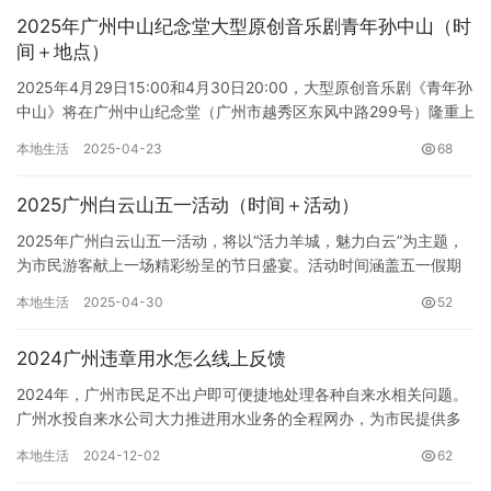
2025年广州中山纪念堂大型原创音乐剧青年孙中山（时
间＋地点）
2025年4月29日15:00和4月30日20:00，大型原创音乐剧《青年孙
中山》将在广州中山纪念堂（广州市越秀区东风中路299号）隆重上
演。这部由湾区本土团队倾力打造的音乐剧，以…
本地生活
2025-04-23
68
2025广州白云山五一活动（时间＋活动）
2025年广州白云山五一活动，将以“活力羊城，魅力白云”为主题，
为市民游客献上一场精彩纷呈的节日盛宴。活动时间涵盖五一假期
及周边，从4月23日起陆续展开，至5月底持续不断。 一、国…
本地生活
2025-04-30
52
2024广州违章用水怎么线上反馈
2024年，广州市民足不出户即可便捷地处理各种自来水相关问题。
广州水投自来水公司大力推进用水业务的全程网办，为市民提供多
种线上渠道，让您轻松享受高效便捷的服务。 如果您遇到违章用
本地生活
2024-12-02
62
水…