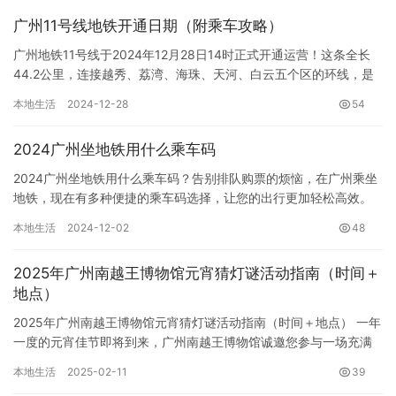
广州11号线地铁开通日期（附乘车攻略）
广州地铁11号线于2024年12月28日14时正式开通运营！这条全长
44.2公里，连接越秀、荔湾、海珠、天河、白云五个区的环线，是
广州首条地铁环线，将极大便利市民出行。全线共设31…
本地生活
2024-12-28
54
2024广州坐地铁用什么乘车码
2024广州坐地铁用什么乘车码？告别排队购票的烦恼，在广州乘坐
地铁，现在有多种便捷的乘车码选择，让您的出行更加轻松高效。
不再局限于传统的购票机，手机即可轻松搞定！ 一、广州地铁官
本地生活
2024-12-02
48
方…
2025年广州南越王博物馆元宵猜灯谜活动指南（时间＋
地点）
2025年广州南越王博物馆元宵猜灯谜活动指南（时间＋地点） 一年
一度的元宵佳节即将到来，广州南越王博物馆诚邀您参与一场充满
传统文化魅力的猜灯谜活动，在古色古香的王宫展区，感受浓浓的…
本地生活
2025-02-11
39