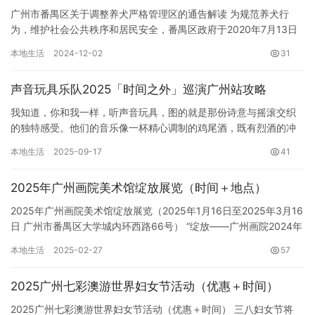
广州市番禺区关于调整养犬严格管理区的通告解读 为规范养犬行
为，维护社会公共秩序和居民安全，番禺区政府于2020年7月13日
发布了《广州市番禺区人民政府关于调整养犬严格管理区的通告》…
本地生活
2024-12-02
31
声音玩具乐队2025「时间之外」巡演广州站攻略
我知道，你和我一样，听声音玩具，图的就是那份诗意与摇滚交织
的独特感受。他们的音乐像一杯精心调制的鸡尾酒，既有烈酒的冲
击，又有果汁的清甜，后劲十足，让人沉醉。所以，这场演出，不
本地生活
2025-09-17
41
仅仅是…
2025年广州画院美术馆绽放展览（时间＋地点）
2025年广州画院美术馆绽放展览（2025年1月16日至2025年3月16
日 广州市番禺区大学城内环西路66号） “绽放——广州画院2024年
度创作读本”展览将于2025年1月16…
本地生活
2025-02-27
57
2025广州七彩澳游世界妇女节活动（优惠＋时间）
2025广州七彩澳游世界妇女节活动（优惠＋时间） 三八妇女节将